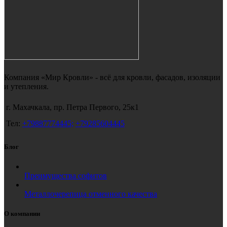
Компания «Мир Кровли» - всё для кровли, фасадов, изоляции
и утепления.
г. Махачкала, пр. Петра Первого, 25к1
Тел:
+79887774445;
+79285604445
Блог
Преимущества софитов
Металлочерепица отменного качества
О компании