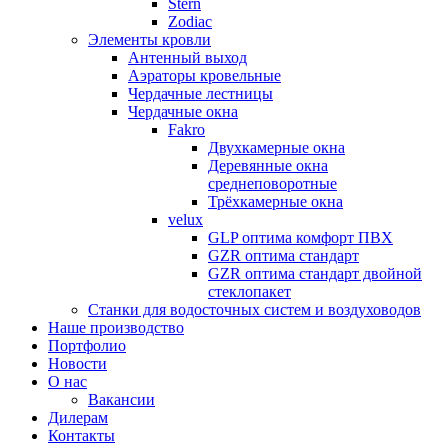
Stern
Zodiac
Элементы кровли
Антенный выход
Аэраторы кровельные
Чердачные лестницы
Чердачные окна
Fakro
Двухкамерные окна
Деревянные окна
среднеповоротные
Трёхкамерные окна
velux
GLP оптима комфорт ПВХ
GZR оптима стандарт
GZR оптима стандарт двойной
стеклопакет
Станки для водосточных систем и воздуховодов
Наше производство
Портфолио
Новости
О нас
Вакансии
Дилерам
Контакты