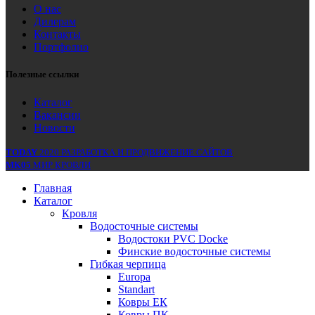
О нас
Дилерам
Контакты
Портфолио
Полезные ссылки
Каталог
Вакансии
Новости
TODAY
2020 РАЗРАБОТКА И ПРОДВИЖЕНИЕ САЙТОВ
MK05
МИР КРОВЛИ
Главная
Каталог
Кровля
Водосточные системы
Водостоки PVC Docke
Финские водосточные системы
Гибкая черпица
Europa
Standart
Ковры ЕК
Ковры ПК