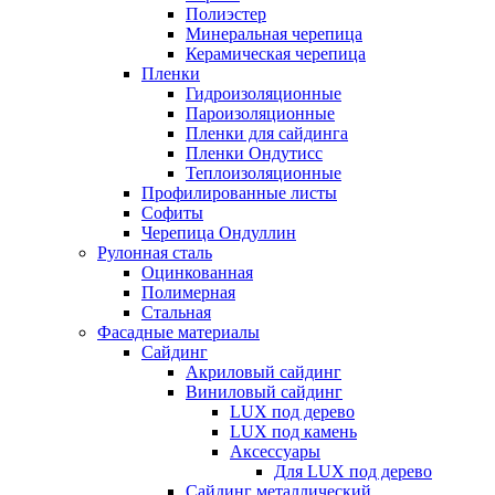
Полиэстер
Минеральная черепица
Керамическая черепица
Пленки
Гидроизоляционные
Пароизоляционные
Пленки для сайдинга
Пленки Ондутисс
Теплоизоляционные
Профилированные листы
Софиты
Черепица Ондуллин
Рулонная сталь
Оцинкованная
Полимерная
Стальная
Фасадные материалы
Сайдинг
Акриловый сайдинг
Виниловый сайдинг
LUX под дерево
LUX под камень
Аксессуары
Для LUX под дерево
Сайдинг металлический