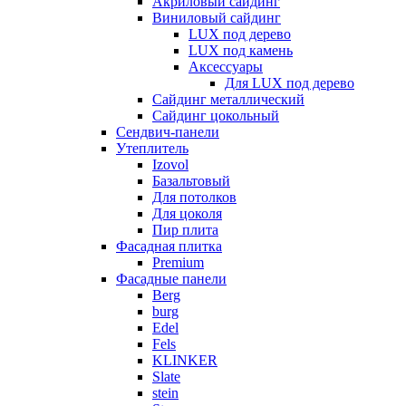
Акриловый сайдинг
Виниловый сайдинг
LUX под дерево
LUX под камень
Аксессуары
Для LUX под дерево
Сайдинг металлический
Сайдинг цокольный
Сендвич-панели
Утеплитель
Izovol
Базальтовый
Для потолков
Для цоколя
Пир плита
Фасадная плитка
Premium
Фасадные панели
Berg
burg
Edel
Fels
KLINKER
Slate
stein