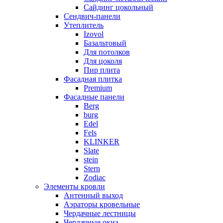
Сайдинг цокольный
Сендвич-панели
Утеплитель
Izovol
Базальтовый
Для потолков
Для цоколя
Пир плита
Фасадная плитка
Premium
Фасадные панели
Berg
burg
Edel
Fels
KLINKER
Slate
stein
Stern
Zodiac
Элементы кровли
Антенный выход
Аэраторы кровельные
Чердачные лестницы
Чердачные окна