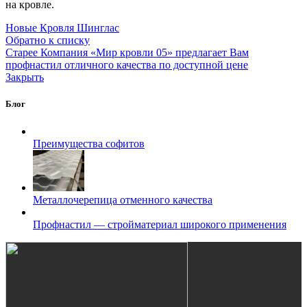
на кровле.
Новые
Кровля Шинглас
Обратно к списку
Старее
Компания «Мир кровли 05» предлагает Вам
профнастил отличного качества по доступной цене
Закрыть
Блог
Преимущества софитов
Металлочерепица отменного качества
Профнастил — стройматериал широкого применения