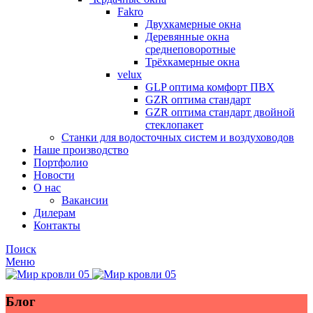
Fakro
Двухкамерные окна
Деревянные окна
среднеповоротные
Трёхкамерные окна
velux
GLP оптима комфорт ПВХ
GZR оптима стандарт
GZR оптима стандарт двойной
стеклопакет
Станки для водосточных систем и воздуховодов
Наше производство
Портфолио
Новости
О нас
Вакансии
Дилерам
Контакты
Поиск
Меню
Блог