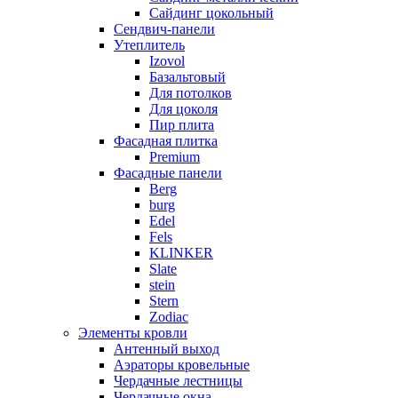
Сайдинг цокольный
Сендвич-панели
Утеплитель
Izovol
Базальтовый
Для потолков
Для цоколя
Пир плита
Фасадная плитка
Premium
Фасадные панели
Berg
burg
Edel
Fels
KLINKER
Slate
stein
Stern
Zodiac
Элементы кровли
Антенный выход
Аэраторы кровельные
Чердачные лестницы
Чердачные окна