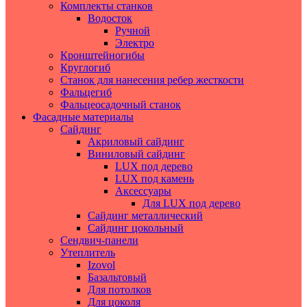
Комплекты станков
Водосток
Ручной
Электро
Кронштейногибы
Круглогиб
Станок для нанесения ребер жесткости
Фальцегиб
Фальцеосадочный станок
Фасадные материалы
Сайдинг
Акриловый сайдинг
Виниловый сайдинг
LUX под дерево
LUX под камень
Аксессуары
Для LUX под дерево
Сайдинг металлический
Сайдинг цокольный
Сендвич-панели
Утеплитель
Izovol
Базальтовый
Для потолков
Для цоколя