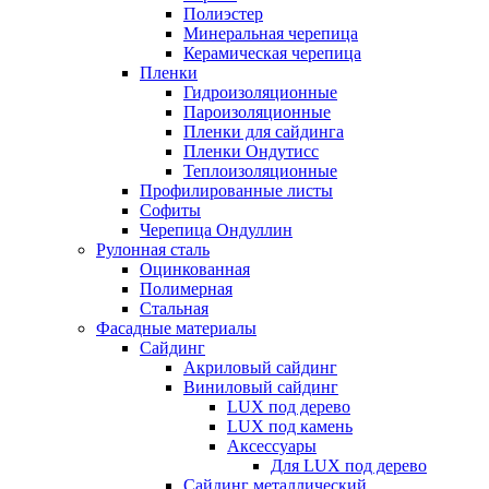
Полиэстер
Минеральная черепица
Керамическая черепица
Пленки
Гидроизоляционные
Пароизоляционные
Пленки для сайдинга
Пленки Ондутисс
Теплоизоляционные
Профилированные листы
Софиты
Черепица Ондуллин
Рулонная сталь
Оцинкованная
Полимерная
Стальная
Фасадные материалы
Сайдинг
Акриловый сайдинг
Виниловый сайдинг
LUX под дерево
LUX под камень
Аксессуары
Для LUX под дерево
Сайдинг металлический