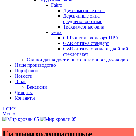
Fakro
Двухкамерные окна
Деревянные окна
среднеповоротные
Трёхкамерные окна
velux
GLP оптима комфорт ПВХ
GZR оптима стандарт
GZR оптима стандарт двойной
стеклопакет
Станки для водосточных систем и воздуховодов
Наше производство
Портфолио
Новости
О нас
Вакансии
Дилерам
Контакты
Поиск
Меню
Гидроизоляционные