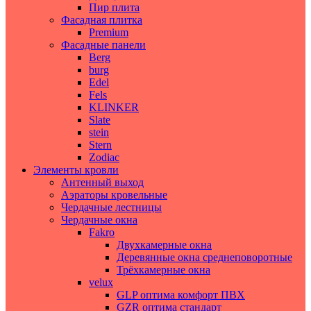
Пир плита
Фасадная плитка
Premium
Фасадные панели
Berg
burg
Edel
Fels
KLINKER
Slate
stein
Stern
Zodiac
Элементы кровли
Антенный выход
Аэраторы кровельные
Чердачные лестницы
Чердачные окна
Fakro
Двухкамерные окна
Деревянные окна среднеповоротные
Трёхкамерные окна
velux
GLP оптима комфорт ПВХ
GZR оптима стандарт