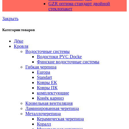
GZR оптима стандарт двойной
стеклопакет
Закрыть
Категории товаров
Дёке
Кровля
Водосточные системы
Водостоки PVC Docke
Финские водосточные системы
Гибкая черпица
Europa
Standart
Ковры ЕК
Ковры ПК
комплектующие
Конёк карниз
Кровельная вентиляция
Ламинированная черепица
Металлочерепица
Керамическая черепица
Коралл