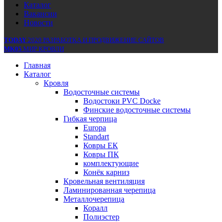
Каталог
Вакансии
Новости
TODAY
2020 РАЗРАБОТКА И ПРОДВИЖЕНИЕ САЙТОВ
MK05
МИР КРОВЛИ
Главная
Каталог
Кровля
Водосточные системы
Водостоки PVC Docke
Финские водосточные системы
Гибкая черпица
Europa
Standart
Ковры ЕК
Ковры ПК
комплектующие
Конёк карниз
Кровельная вентиляция
Ламинированная черепица
Металлочерепица
Коралл
Полиэстер