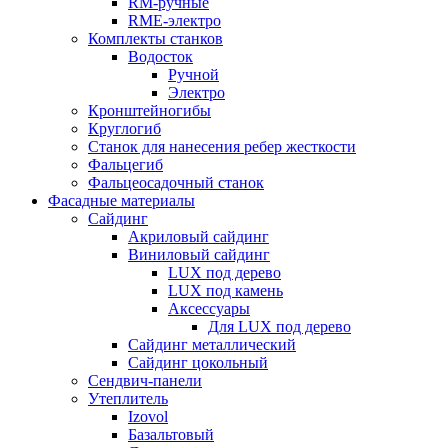
RM-ручные
RME-электро
Комплекты станков
Водосток
Ручной
Электро
Кронштейногибы
Круглогиб
Станок для нанесения ребер жесткости
Фальцегиб
Фальцеосадочный станок
Фасадные материалы
Сайдинг
Акриловый сайдинг
Виниловый сайдинг
LUX под дерево
LUX под камень
Аксессуары
Для LUX под дерево
Сайдинг металлический
Сайдинг цокольный
Сендвич-панели
Утеплитель
Izovol
Базальтовый