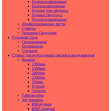
Гидроизоляционные
Пароизоляционные
Пленки для сайдинга
Пленки Ондутисс
Теплоизоляционные
Профилированные листы
Софиты
Черепица Ондуллин
Рулонная сталь
Оцинкованная
Полимерная
Стальная
Станки для водосточных систем и воздуховодов
Вальцы
1300мм.
1500мм.
2000мм,
2500мм.
550мм.
Ручной
Электро
Гофроколено
Зиг машины
RM-ручные
RME-электро