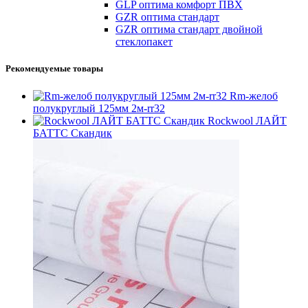
GLP оптима комфорт ПВХ
GZR оптима стандарт
GZR оптима стандарт двойной
стеклопакет
Рекомендуемые товары
Rm-желоб
полукруглый 125мм 2м-rr32
Rockwool ЛАЙТ
БАТТС Скандик