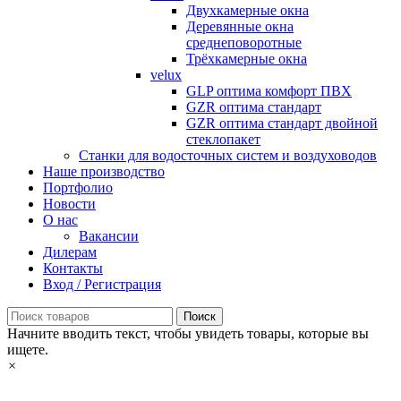
Двухкамерные окна
Деревянные окна
среднеповоротные
Трёхкамерные окна
velux
GLP оптима комфорт ПВХ
GZR оптима стандарт
GZR оптима стандарт двойной
стеклопакет
Станки для водосточных систем и воздуховодов
Наше производство
Портфолио
Новости
О нас
Вакансии
Дилерам
Контакты
Вход / Регистрация
Поиск
Начните вводить текст, чтобы увидеть товары, которые вы
ищете.
×