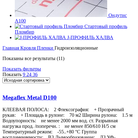
Ондутис
А100
Стартовый профиль
Пломбир
J-ПРОФИЛЬ ХАЛВА
Главная
Кровля
Пленки
Гидроизоляционные
Показаны все результаты (11)
Показать фильтры
Показать
9
24
36
Megaflex Metal D100
КЛЕЕВАЯ ПОЛОСА: 2 Флексография: + Прозрачный
рукав: + Площадь в рулоне: 70 м2 Ширина рулона: 1.5 м
Водоупорность: не менее 2000 мм вод. ст. Разрывная
нагрузка прод. /поперечн. : не менее 850/610 Н/5 см
Температурный режим: -55..+80 °С Группа
воспламеняемости: В3 Дымообразование: Д3 УФ-