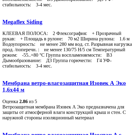
стабильность: 3-4 мес.
Megaflex Siding
КЛЕЕВАЯ ПОЛОСА: 2 Флексография: + Прозрачный
рукав: + Площадь в рулоне: 70 м2 Ширина рулона: 1.6 м
Водоупорность: не менее 280 мм вод. ст. Разрывная нагрузка
прод. /поперечн. : не менее 130/75 Н/5 см Температурный
режим: -55..+80 °С Группа воспламеняемости: В3
Дымообразование: Д3 Группа горючести: Г4 УФ-
стабильность: 3-4 мес.
Мембрана ветро-влагозащитная Изовек А Эко
1,6х44 м
Оценка
2.86
из 5
Ветрозащитная мембрана Изовек A Эко предназначена для
защиты от атмосферной влаги конструкций крыш и стен. С
наружной стороны изоляционный материал
Мембрана ветро-влагозащитная Изоспан A с