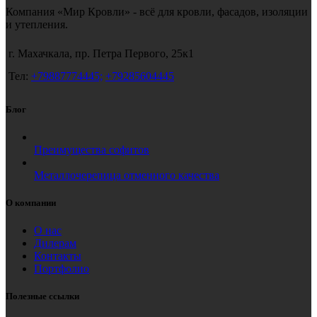
Компания «Мир Кровли» - всё для кровли, фасадов, изоляции
и утепления.
г. Махачкала, пр. Петра Первого, 25к1
Тел:
+79887774445;
+79285604445
Блог
Преимущества софитов
Металлочерепица отменного качества
О компании
О нас
Дилерам
Контакты
Портфолио
Полезные ссылки