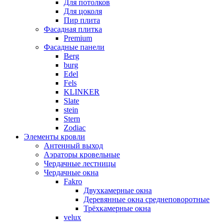
Для потолков
Для цоколя
Пир плита
Фасадная плитка
Premium
Фасадные панели
Berg
burg
Edel
Fels
KLINKER
Slate
stein
Stern
Zodiac
Элементы кровли
Антенный выход
Аэраторы кровельные
Чердачные лестницы
Чердачные окна
Fakro
Двухкамерные окна
Деревянные окна среднеповоротные
Трёхкамерные окна
velux