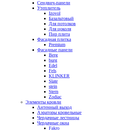
Сендвич-панели
Утеплитель
Izovol
Базальтовый
Для потолков
Для цоколя
Пир плита
Фасадная плитка
Premium
Фасадные панели
Berg
burg
Edel
Fels
KLINKER
Slate
stein
Stern
Zodiac
Элементы кровли
Антенный выход
Аэраторы кровельные
Чердачные лестницы
Чердачные окна
Fakro