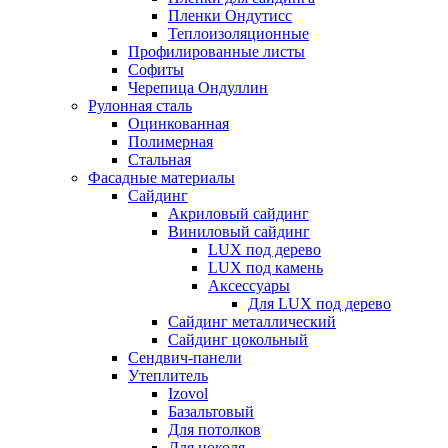
Пленки Ондутисс
Теплоизоляционные
Профилированные листы
Софиты
Черепица Ондуллин
Рулонная сталь
Оцинкованная
Полимерная
Стальная
Фасадные материалы
Сайдинг
Акриловый сайдинг
Виниловый сайдинг
LUX под дерево
LUX под камень
Аксессуары
Для LUX под дерево
Сайдинг металлический
Сайдинг цокольный
Сендвич-панели
Утеплитель
Izovol
Базальтовый
Для потолков
Для цоколя