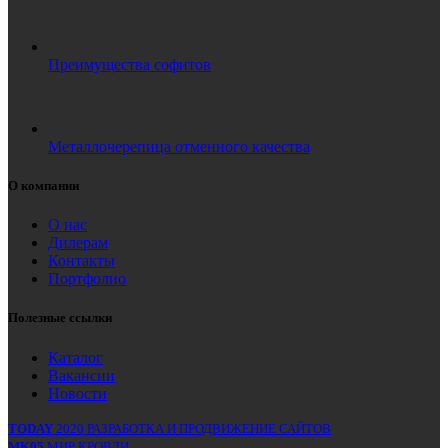
Преимущества софитов
Металлочерепица отменного качества
О компании
О нас
Дилерам
Контакты
Портфолио
Полезные ссылки
Каталог
Вакансии
Новости
TODAY
2020 РАЗРАБОТКА И ПРОДВИЖЕНИЕ САЙТОВ
MK05
МИР КРОВЛИ