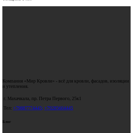
Компания «Мир Кровли» - всё для кровли, фасадов, изоляции
и утепления.
г. Махачкала, пр. Петра Первого, 25к1
Тел:
+79887774445;
+79285604445
Блог