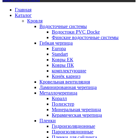
Главная
Каталог
Кровля
Водосточные системы
Водостоки PVC Docke
Финские водосточные системы
Гибкая черпица
Europa
Standart
Ковры ЕК
Ковры ПК
комплектующие
Конёк карниз
Кровельная вентиляция
Ламинированная черепица
Металлочерепица
Коралл
Полиэстер
Минеральная черепица
Керамическая черепица
Пленки
Гидроизоляционные
Пароизоляционные
Пленки для сайдинга