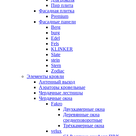
Пир плита
Фасадная плитка
Premium
Фасадные панели
Berg
burg
Edel
Fels
KLINKER
Slate
stein
Stern
Zodiac
Элементы кровли
Антенный выход
Аэраторы кровельные
Чердачные лестницы
Чердачные окна
Fakro
Двухкамерные окна
Деревянные окна
среднеповоротные
Трёхкамерные окна
velux