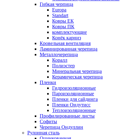
Гибкая черпица
Europa
Standart
Ковры ЕК
Ковры ПК
комплектующие
Конёк карниз
Кровельная вентиляция
Ламинированная черепица
Металлочерепица
Коралл
Полиэстер
Минеральная черепица
Керамическая черепица
Пленки
Гидроизоляционные
Пароизоляционные
Пленки для сайдинга
Пленки Ондутисс
Теплоизоляционные
Профилированные листы
Софиты
Черепица Ондуллин
Рулонная сталь
Оцинкованная