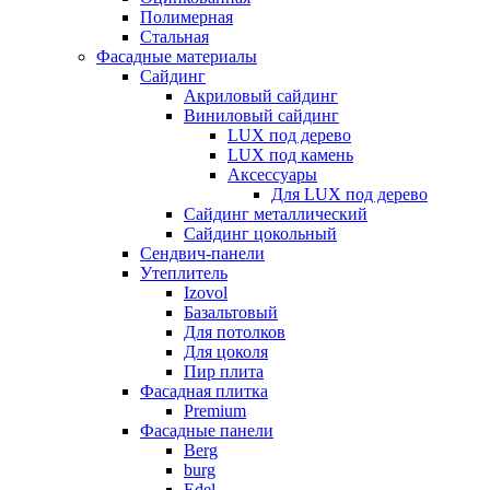
Полимерная
Стальная
Фасадные материалы
Сайдинг
Акриловый сайдинг
Виниловый сайдинг
LUX под дерево
LUX под камень
Аксессуары
Для LUX под дерево
Сайдинг металлический
Сайдинг цокольный
Сендвич-панели
Утеплитель
Izovol
Базальтовый
Для потолков
Для цоколя
Пир плита
Фасадная плитка
Premium
Фасадные панели
Berg
burg
Edel