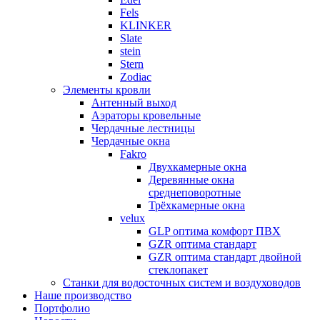
Fels
KLINKER
Slate
stein
Stern
Zodiac
Элементы кровли
Антенный выход
Аэраторы кровельные
Чердачные лестницы
Чердачные окна
Fakro
Двухкамерные окна
Деревянные окна
среднеповоротные
Трёхкамерные окна
velux
GLP оптима комфорт ПВХ
GZR оптима стандарт
GZR оптима стандарт двойной
стеклопакет
Станки для водосточных систем и воздуховодов
Наше производство
Портфолио