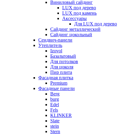
Виниловый сайдинг
LUX под дерево
LUX под камень
Аксессуары
Для LUX под дерево
Сайдинг металлический
Сайдинг цокольный
Сендвич-панели
Утеплитель
Izovol
Базальтовый
Для потолков
Для цоколя
Пир плита
Фасадная плитка
Premium
Фасадные панели
Berg
burg
Edel
Fels
KLINKER
Slate
stein
Stern