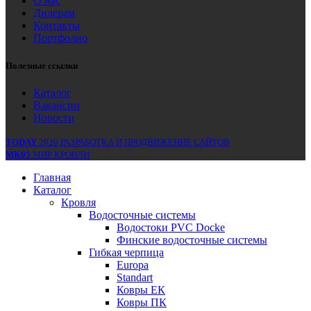
О нас
Дилерам
Контакты
Портфолио
Полезные ссылки
Каталог
Вакансии
Новости
TODAY
2020 РАЗРАБОТКА И ПРОДВИЖЕНИЕ САЙТОВ
MK05
МИР КРОВЛИ
Главная
Каталог
Кровля
Водосточные системы
Водостоки PVC Docke
Финские водосточные системы
Гибкая черпица
Europa
Standart
Ковры ЕК
Ковры ПК