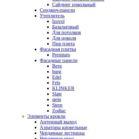
Сайдинг цокольный
Сендвич-панели
Утеплитель
Izovol
Базальтовый
Для потолков
Для цоколя
Пир плита
Фасадная плитка
Premium
Фасадные панели
Berg
burg
Edel
Fels
KLINKER
Slate
stein
Stern
Zodiac
Элементы кровли
Антенный выход
Аэраторы кровельные
Чердачные лестницы
Чердачные окна