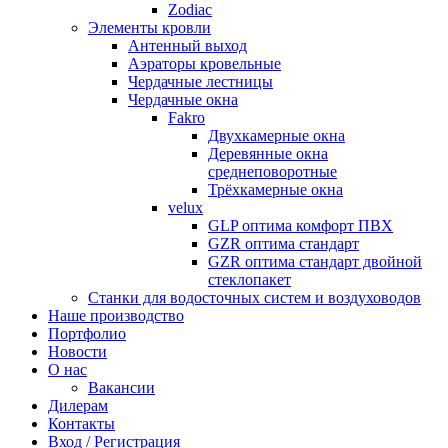
Zodiac
Элементы кровли
Антенный выход
Аэраторы кровельные
Чердачные лестницы
Чердачные окна
Fakro
Двухкамерные окна
Деревянные окна
среднеповоротные
Трёхкамерные окна
velux
GLP оптима комфорт ПВХ
GZR оптима стандарт
GZR оптима стандарт двойной
стеклопакет
Станки для водосточных систем и воздуховодов
Наше производство
Портфолио
Новости
О нас
Вакансии
Дилерам
Контакты
Вход / Регистрация