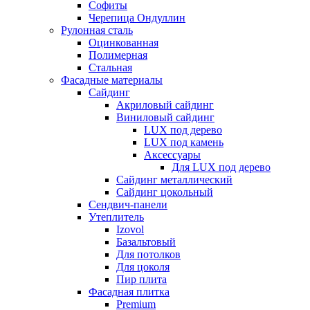
Софиты
Черепица Ондуллин
Рулонная сталь
Оцинкованная
Полимерная
Стальная
Фасадные материалы
Сайдинг
Акриловый сайдинг
Виниловый сайдинг
LUX под дерево
LUX под камень
Аксессуары
Для LUX под дерево
Сайдинг металлический
Сайдинг цокольный
Сендвич-панели
Утеплитель
Izovol
Базальтовый
Для потолков
Для цоколя
Пир плита
Фасадная плитка
Premium