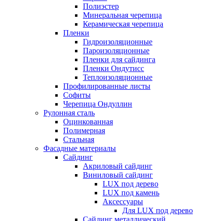
Полиэстер
Минеральная черепица
Керамическая черепица
Пленки
Гидроизоляционные
Пароизоляционные
Пленки для сайдинга
Пленки Ондутисс
Теплоизоляционные
Профилированные листы
Софиты
Черепица Ондуллин
Рулонная сталь
Оцинкованная
Полимерная
Стальная
Фасадные материалы
Сайдинг
Акриловый сайдинг
Виниловый сайдинг
LUX под дерево
LUX под камень
Аксессуары
Для LUX под дерево
Сайдинг металлический