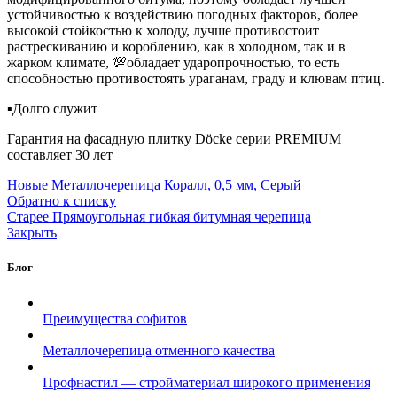
устойчивостью к воздействию погодных факторов, более
высокой стойкостью к холоду, лучше противостоит
растрескиванию и короблению, как в холодном, так и в
жарком климате, 💯обладает ударопрочностью, то есть
способностью противостоять ураганам, граду и клювам птиц.
▪️Долго служит
Гарантия на фасадную плитку Döcke серии PREMIUM
составляет 30 лет
Новые
Металлочерепица Коралл, 0,5 мм, Серый
Обратно к списку
Старее
Прямоугольная гибкая битумная черепица
Закрыть
Блог
Преимущества софитов
Металлочерепица отменного качества
Профнастил — стройматериал широкого применения