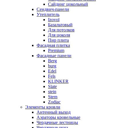
Сайдинг цокольный
Сендвич-панели
Утеплитель
Izovol
Базальтовый
Для потолков
Для цоколя
Пир плита
Фасадная плитка
Premium
Фасадные панели
Berg
burg
Edel
Fels
KLINKER
Slate
stein
Stern
Zodiac
Элементы кровли
Антенный выход
Аэраторы кровельные
Чердачные лестницы
Чердачные окна