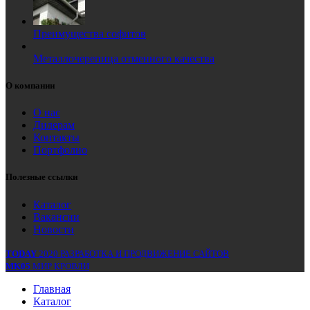
Преимущества софитов
Металлочерепица отменного качества
О компании
О нас
Дилерам
Контакты
Портфолио
Полезные ссылки
Каталог
Вакансии
Новости
TODAY
2020 РАЗРАБОТКА И ПРОДВИЖЕНИЕ САЙТОВ
MK05
МИР КРОВЛИ
Главная
Каталог