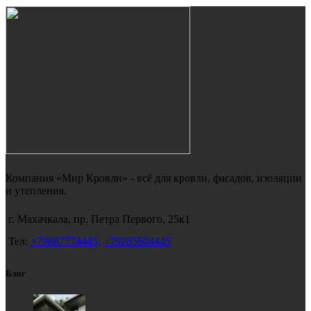
Компания «Мир Кровли» - всё для кровли, фасадов, изоляции
и утепления.
г. Махачкала, пр. Петра Первого, 25к1
Тел:
+79887774445;
+79285604445
Блог