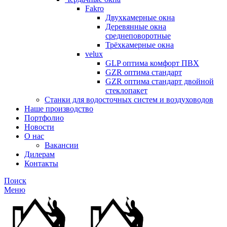
Fakro
Двухкамерные окна
Деревянные окна
среднеповоротные
Трёхкамерные окна
velux
GLP оптима комфорт ПВХ
GZR оптима стандарт
GZR оптима стандарт двойной
стеклопакет
Станки для водосточных систем и воздуховодов
Наше производство
Портфолио
Новости
О нас
Вакансии
Дилерам
Контакты
Поиск
Меню