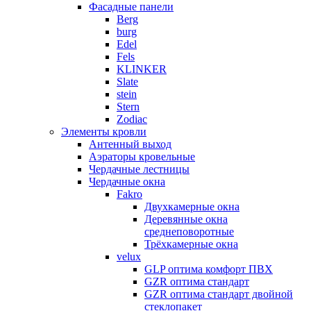
Фасадные панели
Berg
burg
Edel
Fels
KLINKER
Slate
stein
Stern
Zodiac
Элементы кровли
Антенный выход
Аэраторы кровельные
Чердачные лестницы
Чердачные окна
Fakro
Двухкамерные окна
Деревянные окна
среднеповоротные
Трёхкамерные окна
velux
GLP оптима комфорт ПВХ
GZR оптима стандарт
GZR оптима стандарт двойной
стеклопакет