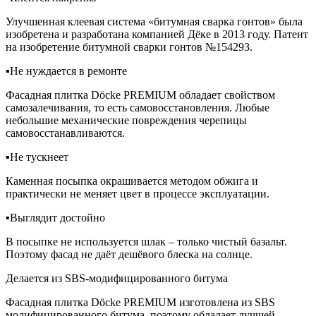
Улучшенная клеевая система «битумная сварка гонтов» была
изобретена и разработана компанией Дёке в 2013 году. Патент
на изобретение битумной сварки гонтов №154293.
▪️Не нуждается в ремонте
Фасадная плитка Döcke PREMIUM обладает свойством
самозалечивания, то есть самовосстановления. Любые
небольшие механические повреждения черепицы
самовосстанавливаются.
▪️Не тускнеет
Каменная посыпка окрашивается методом обжига и
практически не меняет цвет в процессе эксплуатации.
▪️Выглядит достойно
В посыпке не используется шлак – только чистый базальт.
Поэтому фасад не даёт дешёвого блеска на солнце.
Делается из SBS-модифицированного битума
Фасадная плитка Döcke PREMIUM изготовлена из SBS
модифицированного битума, поэтому обладает лучшей