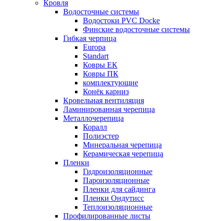
Кровля
Водосточные системы
Водостоки PVC Docke
Финские водосточные системы
Гибкая черпица
Europa
Standart
Ковры ЕК
Ковры ПК
комплектующие
Конёк карниз
Кровельная вентиляция
Ламинированная черепица
Металлочерепица
Коралл
Полиэстер
Минеральная черепица
Керамическая черепица
Пленки
Гидроизоляционные
Пароизоляционные
Пленки для сайдинга
Пленки Ондутисс
Теплоизоляционные
Профилированные листы